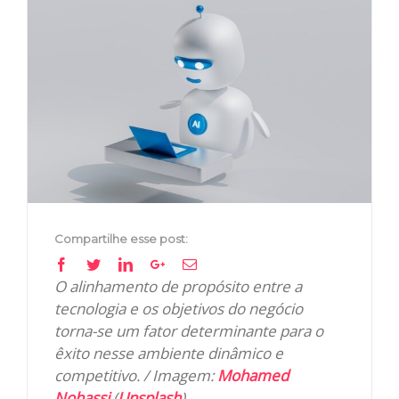
View
Larger
Image
Compartilhe esse post:
Facebook
Twitter
Linkedin
Google+
Email
O alinhamento de propósito entre a
tecnologia e os objetivos do negócio
torna-se um fator determinante para o
êxito nesse ambiente dinâmico e
competitivo. / Imagem:
Mohamed
Nohassi
(
Unsplash
)