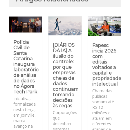
Polícia
[DIÁRIOS
Fapesc
Civil de
DA IA] A
inicia 2026
Santa
ilusão do
com
Catarina
controle:
editais
inaugura
por que
voltados a
laboratório
empresas
capital e
de análise
cheias de
propriedade
de dados
dados
intelectual
no Ágora
continuam
Chamadas
Tech Park
tomando
públicas
Iniciativa,
decisões
somam até
formalizada
às cegas
R$ 12
nesta terça,
Corporações
milhões e
em Joinville,
que
atuam em
marca
desenham
diferentes
avanço na
sistemas
etapas da