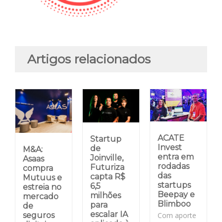
Artigos relacionados
ACATE
Startup
Invest
de
M&A:
entra em
Joinville,
Asaas
rodadas
Futuriza
compra
das
capta R$
Mutuus e
startups
6,5
estreia no
Beepay e
milhões
mercado
Blimboo
para
de
escalar IA
Com aporte
seguros