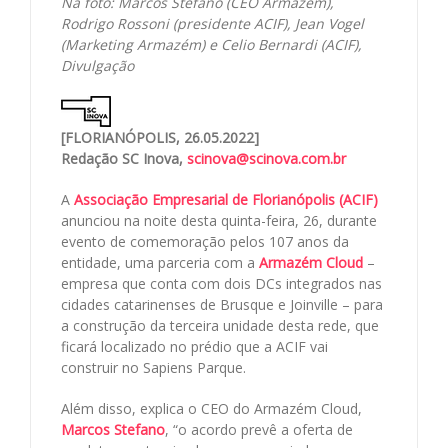
Na foto: Marcos Stefano (CEO Armazém),
Rodrigo Rossoni (presidente ACIF), Jean Vogel
(Marketing Armazém) e Celio Bernardi (ACIF),
Divulgação
[FLORIANÓPOLIS, 26.05.2022]
Redação SC Inova,
scinova@scinova.com.br
A
Associação Empresarial de Florianópolis (ACIF)
anunciou na noite desta quinta-feira, 26, durante
evento de comemoração pelos 107 anos da
entidade, uma parceria com a
Armazém Cloud
–
empresa que conta com dois DCs integrados nas
cidades catarinenses de Brusque e Joinville – para
a construção da terceira unidade desta rede, que
ficará localizado no prédio que a ACIF vai
construir no Sapiens Parque.
Além disso, explica o CEO do Armazém Cloud,
Marcos Stefano
, “o acordo prevê a oferta de