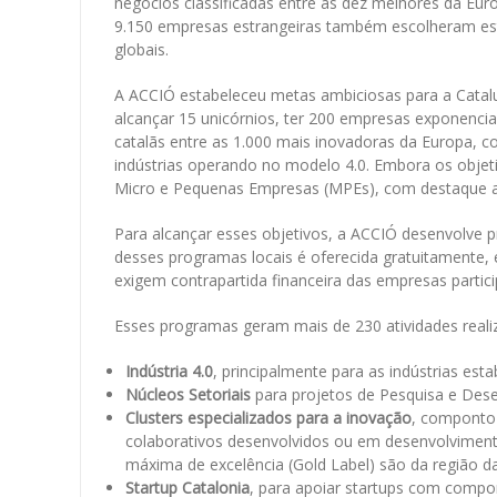
negócios classificadas entre as dez melhores da Euro
9.150 empresas estrangeiras também escolheram esta
globais.
A ACCIÓ estabeleceu metas ambiciosas para a Catalu
alcançar 15 unicórnios, ter 200 empresas exponenciai
catalãs entre as 1.000 mais inovadoras da Europa, co
indústrias operando no modelo 4.0. Embora os obje
Micro e Pequenas Empresas (MPEs), com destaque ai
Para alcançar esses objetivos, a ACCIÓ desenvolve pr
desses programas locais é oferecida gratuitamente, 
exigem contrapartida financeira das empresas partic
Esses programas geram mais de 230 atividades realiz
Indústria 4.0
, principalmente para as indústrias es
Núcleos Setoriais
para projetos de Pesquisa e Dese
Clusters especializados para a inovação
, componto 
colaborativos desenvolvidos ou em desenvolviment
máxima de excelência (Gold Label) são da região d
Startup Catalonia
, para apoiar startups com compon