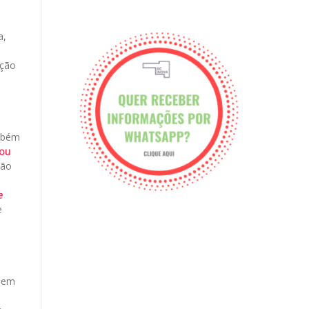
a,
ação
ambém
 ou
lão
e
e
l em