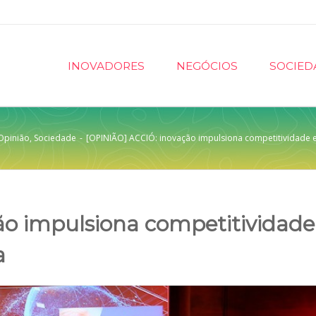
INOVADORES
NEGÓCIOS
SOCIED
Opinião
,
Sociedade
-
[OPINIÃO] ACCIÓ: inovação impulsiona competitividade 
ão impulsiona competitividade
a