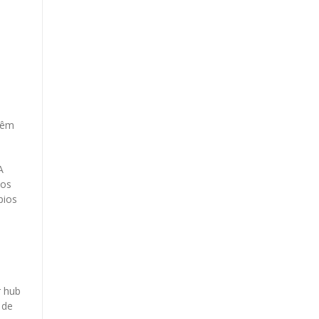
ntêm
A
dos
pios
r hub
 de