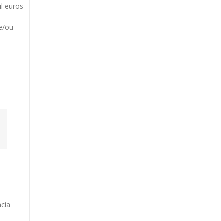
l euros
e/ou
ncia