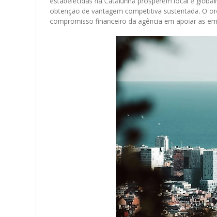
estabelecidas na Catalunha prosperem local e globa
obtenção de vantagem competitiva sustentada. O o
compromisso financeiro da agência em apoiar as em