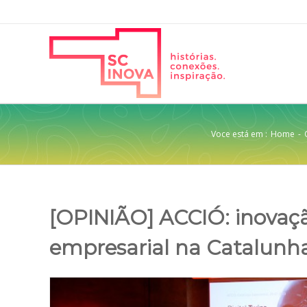
Voce está em :
Home
-
[OPINIÃO] ACCIÓ: inovaç
empresarial na Catalunh
View
Larger