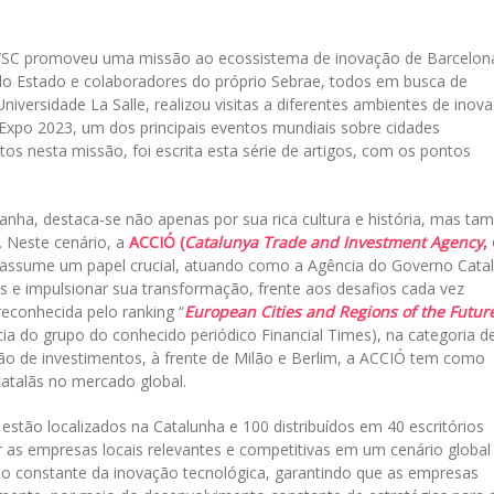
e/SC promoveu uma missão ao ecossistema de inovação de Barcelon
 do Estado e colaboradores do próprio Sebrae, todos em busca de
Universidade La Salle, realizou visitas a diferentes ambientes de inov
Expo 2023, um dos principais eventos mundiais sobre cidades
stos nesta missão, foi escrita esta série de artigos, com os pontos
anha, destaca-se não apenas por sua rica cultura e história, mas t
 Neste cenário, a
ACCIÓ (
Catalunya Trade and Investment Agency
,
assume um papel crucial, atuando como a Agência do Governo Cata
 e impulsionar sua transformação, frente aos desafios cada vez
econhecida pelo ranking “
European Cities and Regions of the Futur
ia do grupo do conhecido periódico Financial Times), na categoria d
o de investimentos, à frente de Milão e Berlim, a ACCIÓ tem como
atalãs no mercado global.
estão localizados na Catalunha e 100 distribuídos em 40 escritórios
r as empresas locais relevantes e competitivas em um cenário globa
o constante da inovação tecnológica, garantindo que as empresas