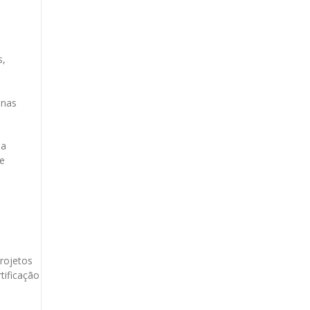
s,
 nas
ia
 e
rojetos
tificação