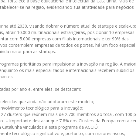
pa, fortalece a base educacional e intelectual da Catalunha. Mais de
belecer-se na região, evidenciando sua atratividade para negócios
nha até 2030, visando dobrar o número atual de startups e scale-up
s, atrair 10.000 multinacionais estrangeiras, posicionar 10 empresas
ntar com 5.000 empresas com filiais internacionais e ter 90% das
tivos contemplem empresas de todos os portes, há um foco especial
nda maior para as startups.
ogramas prioritários para impulsionar a inovação na região. A maior
enquanto os mais especializados e internacionais recebem subsídios
ipantes.
adas por ano e, entre eles, se destacam:
tabelecidas que ainda não adotaram este modelo;
nvolvimento tecnológico para a Inovação;
27 clusters que reúnem mais de 2.700 membros ao total, com 100 p
o – Importante destacar que 7,8% dos Clusters da Europa com a cer
a Catalunha vinculados a este programa da ACCIÓ;
ente tecnológico significativo e, portanto, com maiores riscos;