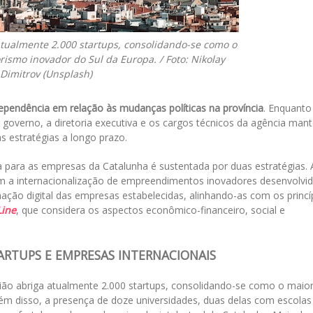
atualmente 2.000 startups, consolidando-se como o
smo inovador do Sul da Europa. / Foto: Nikolay
Dimitrov (Unsplash)
dependência em relação às mudanças políticas na província
. Enquanto
o governo, a diretoria executiva e os cargos técnicos da agência ma
 estratégias a longo prazo.
para as empresas da Catalunha é sustentada por duas estratégias. 
m a internacionalização de empreendimentos inovadores desenvolvi
rmação digital das empresas estabelecidas, alinhando-as com os princí
Line
, que considera os aspectos econômico-financeiro, social e
ARTUPS E EMPRESAS INTERNACIONAIS
ião abriga atualmente 2.000 startups, consolidando-se como o maio
m disso, a presença de doze universidades, duas delas com escolas